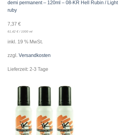
demi permanent – 120ml – 08-KR Hell Rubin / Light
ruby
7,37
€
61,42
€
/
1000
ml
inkl. 19 % MwSt.
zzgl.
Versandkosten
Lieferzeit:
2-3 Tage