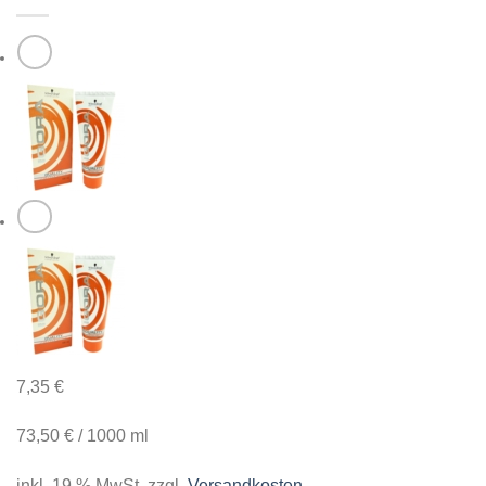
7,35
€
73,50
€
/
1000
ml
inkl. 19 % MwSt.
zzgl.
Versandkosten