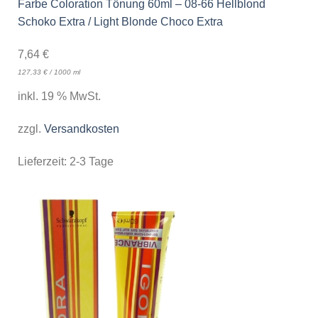
Farbe Coloration Tönung 60ml – 08-66 Hellblond
Schoko Extra / Light Blonde Choco Extra
7,64
€
127,33
€
/
1000
ml
inkl. 19 % MwSt.
zzgl.
Versandkosten
Lieferzeit:
2-3 Tage