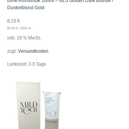
ohne Ammoniak 100ml – 06.3 Golden Dark Blonde /
Dunkelblond Gold
8,19
€
81,90
€
/
1000
ml
inkl. 19 % MwSt.
zzgl.
Versandkosten
Lieferzeit:
2-3 Tage