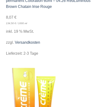
permanent Coloration 60ml – 04.26 RedLuminous
Brown Chatain Irise Rouge
8,07
€
134,50
€
/
1000
ml
inkl. 19 % MwSt.
zzgl.
Versandkosten
Lieferzeit:
2-3 Tage