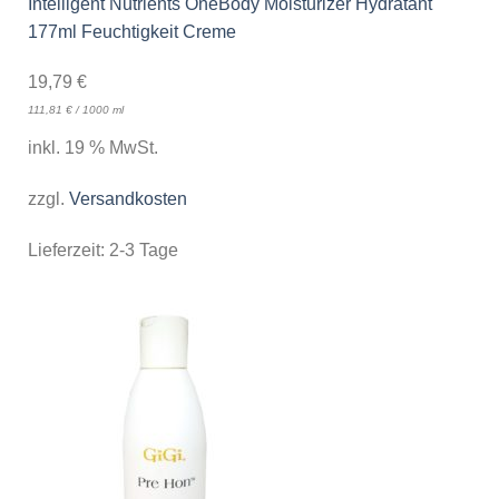
Intelligent Nutrients OneBody Moisturizer Hydratant
177ml Feuchtigkeit Creme
19,79
€
111,81
€
/
1000
ml
inkl. 19 % MwSt.
zzgl.
Versandkosten
Lieferzeit:
2-3 Tage