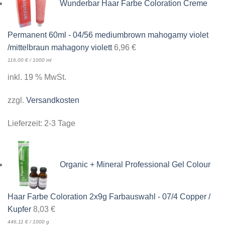
Wunderbar Haar Farbe Coloration Creme
Permanent 60ml - 04/56 mediumbrown mahogamy violet
/mittelbraun mahagony violett
6,96
€
116,00
€
/
1000
ml
inkl. 19 % MwSt.
zzgl.
Versandkosten
Lieferzeit:
2-3 Tage
Organic + Mineral Professional Gel Colour
Haar Farbe Coloration 2x9g Farbauswahl - 07/4 Copper /
Kupfer
8,03
€
446,11
€
/
1000
g