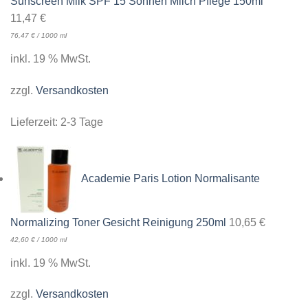
Sunscreen Milk SPF 15 Sonnen Milch Pflege 150ml
11,47
€
76,47
€
/
1000
ml
inkl. 19 % MwSt.
zzgl.
Versandkosten
Lieferzeit:
2-3 Tage
Academie Paris Lotion Normalisante
Normalizing Toner Gesicht Reinigung 250ml
10,65
€
42,60
€
/
1000
ml
inkl. 19 % MwSt.
zzgl.
Versandkosten