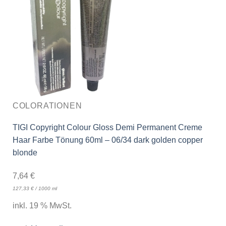
COLORATIONEN
TIGI Copyright Colour Gloss Demi Permanent Creme
Haar Farbe Tönung 60ml – 06/34 dark golden copper
blonde
7,64
€
127,33
€
/
1000
ml
inkl. 19 % MwSt.