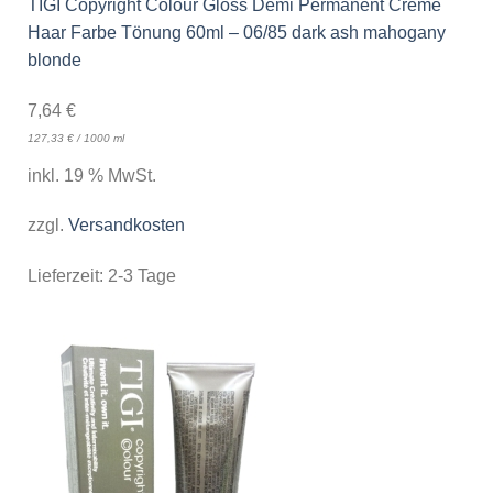
TIGI Copyright Colour Gloss Demi Permanent Creme
Haar Farbe Tönung 60ml – 06/85 dark ash mahogany
blonde
7,64
€
127,33
€
/
1000
ml
inkl. 19 % MwSt.
zzgl.
Versandkosten
Lieferzeit:
2-3 Tage