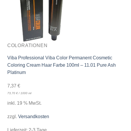
COLORATIONEN
Viba Professional Viba Color Permanent Cosmetic
Coloring Cream Haar Farbe 100ml – 11.01 Pure Ash
Platinum
7,37
€
73,70
€
/
1000
ml
inkl. 19 % MwSt.
zzgl.
Versandkosten
Lieferzeit:
2-3 Tage