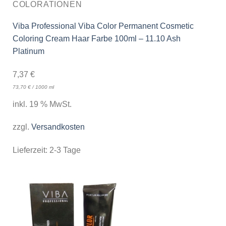
COLORATIONEN
Viba Professional Viba Color Permanent Cosmetic
Coloring Cream Haar Farbe 100ml – 11.10 Ash
Platinum
7,37
€
73,70
€
/
1000
ml
inkl. 19 % MwSt.
zzgl.
Versandkosten
Lieferzeit:
2-3 Tage