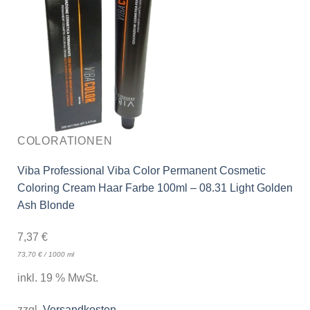
COLORATIONEN
Viba Professional Viba Color Permanent Cosmetic
Coloring Cream Haar Farbe 100ml – 08.31 Light Golden
Ash Blonde
7,37
€
73,70
€
/
1000
ml
inkl. 19 % MwSt.
zzgl.
Versandkosten