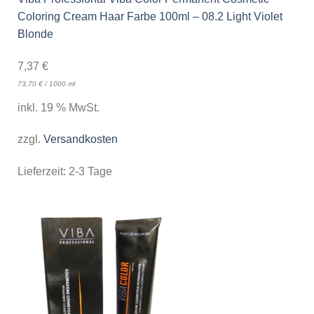
Coloring Cream Haar Farbe 100ml – 08.2 Light Violet
Blonde
7,37
€
73,70
€
/
1000
ml
inkl. 19 % MwSt.
zzgl.
Versandkosten
Lieferzeit:
2-3 Tage