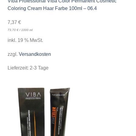
Viba Professional Viba Color Permanent Cosmetic
Coloring Cream Haar Farbe 100ml – 06.4
7,37
€
73,70
€
/
1000
ml
inkl. 19 % MwSt.
zzgl.
Versandkosten
Lieferzeit:
2-3 Tage