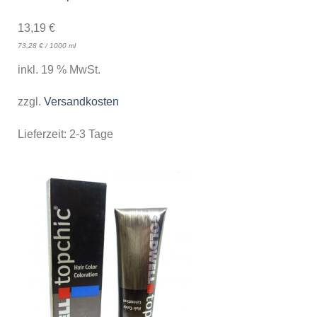
13,19
€
73,28
€
/
1000
ml
inkl. 19 % MwSt.
zzgl.
Versandkosten
Lieferzeit:
2-3 Tage