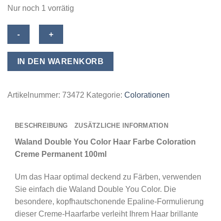
Nur noch 1 vorrätig
Waland
Double
You
IN DEN WARENKORB
Color
Haar
Farbe
Artikelnummer:
73472
Kategorie:
Colorationen
Coloration
Creme
BESCHREIBUNG
ZUSÄTZLICHE INFORMATION
Permanent
100ml
Waland Double You Color Haar Farbe Coloration
-
Creme Permanent 100ml
08.4
Um das Haar optimal deckend zu Färben, verwenden
Light
Sie einfach die Waland Double You Color. Die
Copper
besondere, kopfhautschonende Epaline-Formulierung
Blonde
dieser Creme-Haarfarbe verleiht Ihrem Haar brillante
/