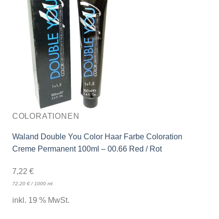
COLORATIONEN
Waland Double You Color Haar Farbe Coloration
Creme Permanent 100ml – 00.66 Red / Rot
7,22
€
72,20
€
/
1000
ml
inkl. 19 % MwSt.