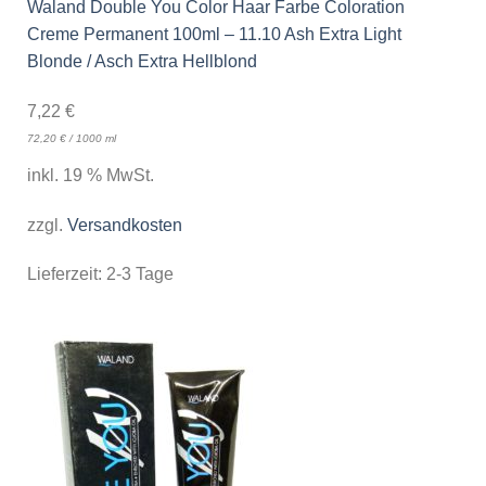
Waland Double You Color Haar Farbe Coloration
Creme Permanent 100ml – 11.10 Ash Extra Light
Blonde / Asch Extra Hellblond
7,22
€
72,20
€
/
1000
ml
inkl. 19 % MwSt.
zzgl.
Versandkosten
Lieferzeit:
2-3 Tage