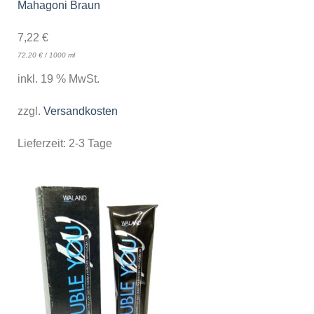
Mahagoni Braun
7,22
€
72,20
€
/
1000
ml
inkl. 19 % MwSt.
zzgl.
Versandkosten
Lieferzeit:
2-3 Tage