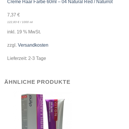
Creme Haar Farbe 60ml – 04 Natural Red / Naturrot
7,37
€
122,83
€
/
1000
ml
inkl. 19 % MwSt.
zzgl.
Versandkosten
Lieferzeit:
2-3 Tage
ÄHNLICHE PRODUKTE