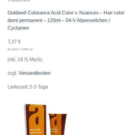
Goldwell Colorance Acid Color v. Nuances – Hair color
demi permanent – 120ml – 04-V Alpenveilchen /
Cyclamen
7,37
€
61,42
€
/
1000
ml
inkl. 19 % MwSt.
zzgl.
Versandkosten
Lieferzeit:
2-3 Tage