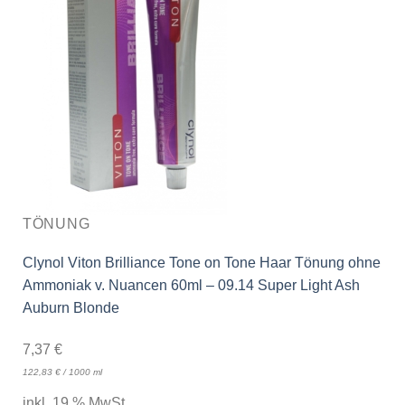
TÖNUNG
Clynol Viton Brilliance Tone on Tone Haar Tönung ohne
Ammoniak v. Nuancen 60ml – 09.14 Super Light Ash
Auburn Blonde
7,37
€
122,83
€
/
1000
ml
inkl. 19 % MwSt.