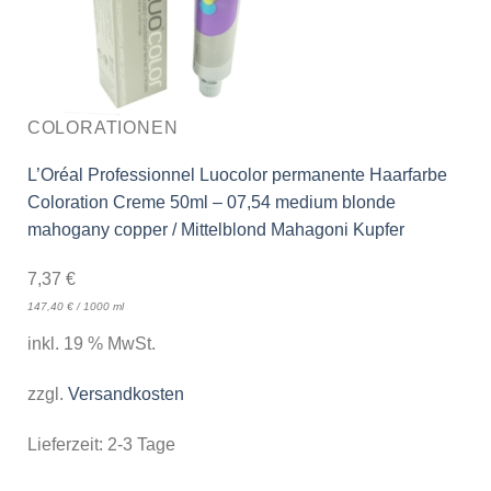
COLORATIONEN
L’Oréal Professionnel Luocolor permanente Haarfarbe
Coloration Creme 50ml – 07,54 medium blonde
mahogany copper / Mittelblond Mahagoni Kupfer
7,37
€
147,40
€
/
1000
ml
inkl. 19 % MwSt.
zzgl.
Versandkosten
Lieferzeit:
2-3 Tage