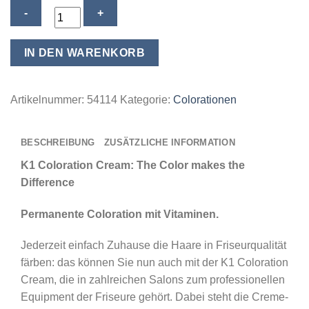
K1
Coloration
Cream
IN DEN WARENKORB
100ml
Haar
Farbe
Artikelnummer:
54114
Kategorie:
Colorationen
Permanent
Creme
BESCHREIBUNG
ZUSÄTZLICHE INFORMATION
-
viele
K1 Coloration Cream: The Color makes the
Nuancen
Difference
verfügbar
Permanente Coloration mit Vitaminen.
-
blue
Jederzeit einfach Zuhause die Haare in Friseurqualität
Menge
färben: das können Sie nun auch mit der K1 Coloration
Cream, die in zahlreichen Salons zum professionellen
Equipment der Friseure gehört. Dabei steht die Creme-