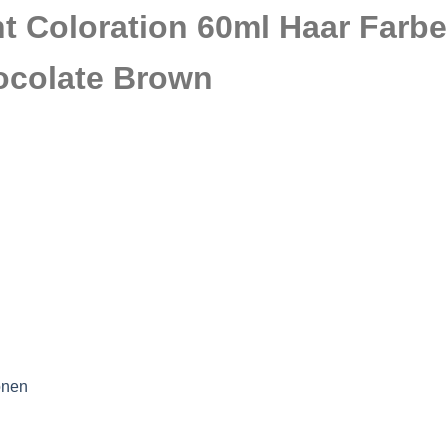
nt Coloration 60ml Haar Far
ocolate Brown
onen