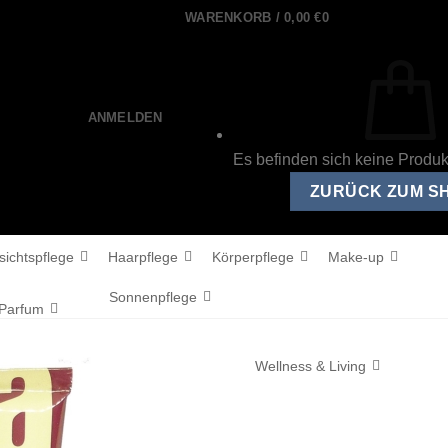
WARENKORB /
0,00
€
0
ANMELDEN
Es befinden sich keine Produ
ZURÜCK ZUM S
sichtspflege
Haarpflege
Körperpflege
Make-up
Sonnenpflege
Parfum
Wellness & Living