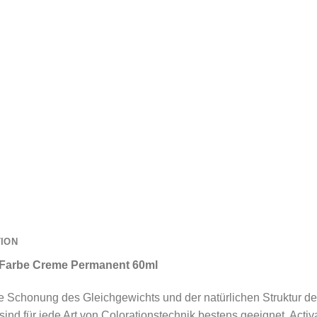
TION
r Farbe Creme Permanent 60ml
honung des Gleichgewichts und der natürlichen Struktur der Ha
nd für jede Art von Colorationstechnik bestens geeignet. Activa