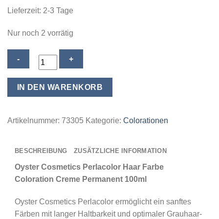
Lieferzeit:
2-3 Tage
Nur noch 2 vorrätig
Oyster
Cosmetics
Perlacolor
IN DEN WARENKORB
Haar
Farbe
Coloration
Artikelnummer:
73305
Kategorie:
Colorationen
Creme
Permanent
BESCHREIBUNG
ZUSÄTZLICHE INFORMATION
100ml
-
Oyster Cosmetics Perlacolor Haar Farbe
07/0
Coloration Creme Permanent 100ml
Medium
Oyster Cosmetics Perlacolor ermöglicht ein sanftes
Blonde
Färben mit langer Haltbarkeit und optimaler Grauhaar-
/