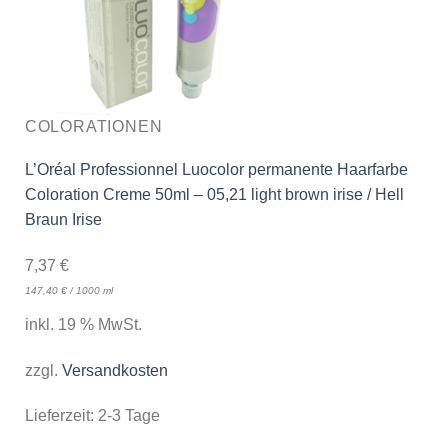
COLORATIONEN
L’Oréal Professionnel Luocolor permanente Haarfarbe
Coloration Creme 50ml – 05,21 light brown irise / Hell
Braun Irise
7,37
€
147,40
€
/
1000
ml
inkl. 19 % MwSt.
zzgl.
Versandkosten
Lieferzeit:
2-3 Tage