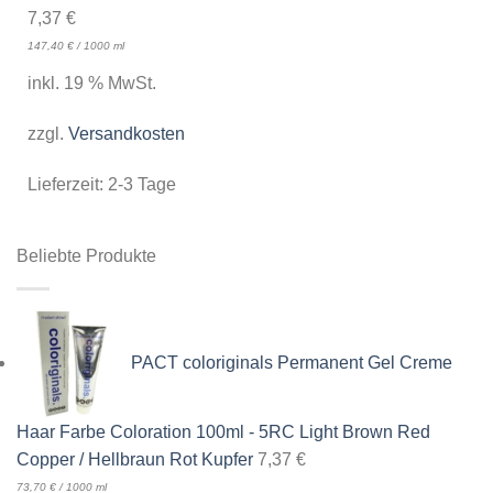
7,37
€
147,40
€
/
1000
ml
inkl. 19 % MwSt.
zzgl.
Versandkosten
Lieferzeit:
2-3 Tage
Beliebte Produkte
PACT coloriginals Permanent Gel Creme
Haar Farbe Coloration 100ml - 5RC Light Brown Red
Copper / Hellbraun Rot Kupfer
7,37
€
73,70
€
/
1000
ml