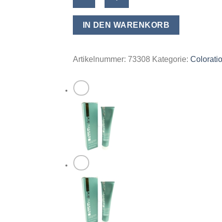
Cosmetics
Perlacolor
IN DEN WARENKORB
Haar
Farbe
Coloration
Artikelnummer:
73308
Kategorie:
Colorati
Creme
Permanent
100ml
-
09/1
Very
Light
Ash
Blonde
/
Sehr
Helles
Aschblond