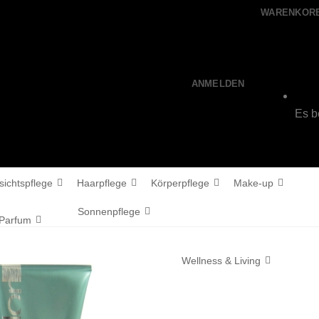
WARENKORB
ANMELDEN
Es b
sichtspflege
Haarpflege
Körperpflege
Make-up
Sonnenpflege
Parfum
Wellness & Living