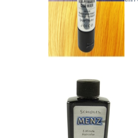
16,99
€
47,99
€
/
1000
ml
inkl. 19 % MwSt.
zzgl.
Versandkosten
Lieferzeit:
2-3 Tage