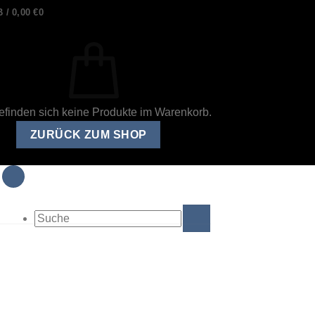
 /
0,00
€
0
efinden sich keine Produkte im Warenkorb.
ZURÜCK ZUM SHOP
Suche
nach: