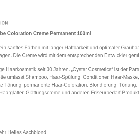
TION
rbe Coloration Creme Permanent 100ml
 ein sanftes Färben mit langer Haltbarkeit und optimaler Gra
ragen. Die Creme wird mit dem entsprechenden Entwickler gemis
e Haarkosmetik seit 30 Jahren. „Oyster Cosmetics“ ist der Partn
lette umfasst Shampoo, Haar-Spülung, Conditioner, Haar-Maske,
 Tönung, permanente Haar-Coloration, Blondierung, Tönung, S
 Haarglätter, Glättungscreme und anderen Friseurbedarf-Produkt
Sehr Helles Aschblond