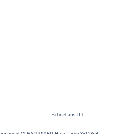
Schnellansicht
i Permanent CLEAR MIXER Haar Farbe 3x118ml