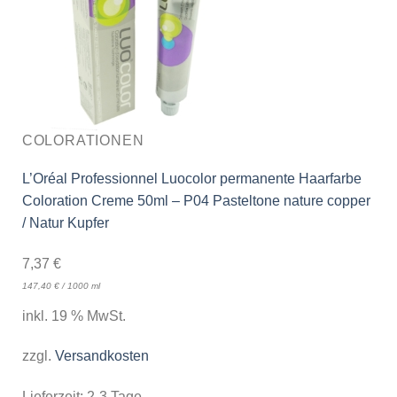
COLORATIONEN
L’Oréal Professionnel Luocolor permanente Haarfarbe
Coloration Creme 50ml – P04 Pasteltone nature copper
/ Natur Kupfer
7,37
€
147,40
€
/
1000
ml
inkl. 19 % MwSt.
zzgl.
Versandkosten
Lieferzeit:
2-3 Tage