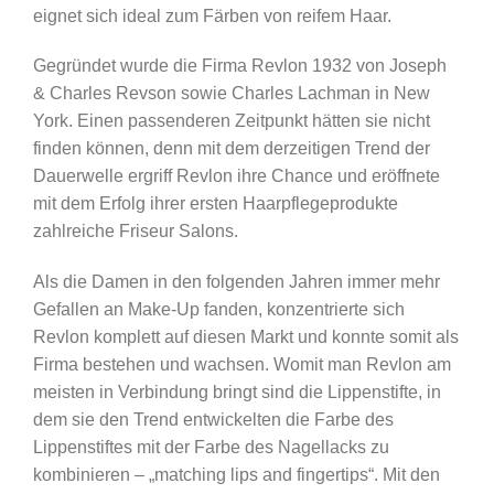
eignet sich ideal zum Färben von reifem Haar.
Pearl
Blonde
Gegründet wurde die Firma Revlon 1932 von Joseph
/
& Charles Revson sowie Charles Lachman in New
Gold
York. Einen passenderen Zeitpunkt hätten sie nicht
Perlmuttblond
finden können, denn mit dem derzeitigen Trend der
Menge
Dauerwelle ergriff Revlon ihre Chance und eröffnete
mit dem Erfolg ihrer ersten Haarpflegeprodukte
zahlreiche Friseur Salons.
Als die Damen in den folgenden Jahren immer mehr
Gefallen an Make-Up fanden, konzentrierte sich
Revlon komplett auf diesen Markt und konnte somit als
Firma bestehen und wachsen. Womit man Revlon am
meisten in Verbindung bringt sind die Lippenstifte, in
dem sie den Trend entwickelten die Farbe des
Lippenstiftes mit der Farbe des Nagellacks zu
kombinieren – „matching lips and fingertips“. Mit den