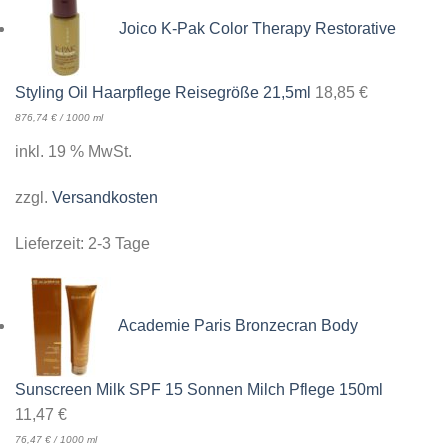
Joico K-Pak Color Therapy Restorative
Styling Oil Haarpflege Reisegröße 21,5ml
18,85
€
876,74
€
/
1000
ml
inkl. 19 % MwSt.
zzgl.
Versandkosten
Lieferzeit:
2-3 Tage
Academie Paris Bronzecran Body
Sunscreen Milk SPF 15 Sonnen Milch Pflege 150ml
11,47
€
76,47
€
/
1000
ml