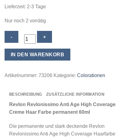
Lieferzeit:
2-3 Tage
Nur noch 2 vorrätig
Revlon
Revlonissimo
Anti
IN DEN WARENKORB
Age
High
Coverage
Artikelnummer:
73206
Kategorie:
Colorationen
Creme
Haar
BESCHREIBUNG
ZUSÄTZLICHE INFORMATION
Farbe
permanent
Revlon Revlonissimo Anti Age High Coverage
60ml
Creme Haar Farbe permanent 60ml
-
Die permanente und stark deckende Revlon
07.32
Revlonissimo Anti Age High Coverage Haarfarbe
Golden