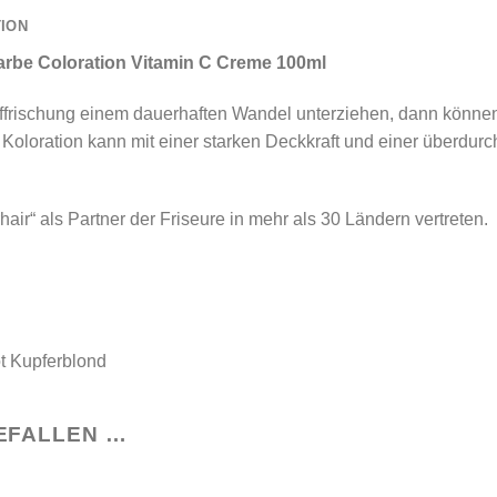
TION
arbe Coloration Vitamin C Creme 100ml
uffrischung einem dauerhaften Wandel unterziehen, dann können 
oloration kann mit einer starken Deckkraft und einer überdurchs
air“ als Partner der Friseure in mehr als 30 Ländern vertreten.
t Kupferblond
EFALLEN …