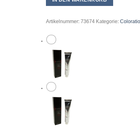
Balanced
Haarfarbe
Coloration
Artikelnummer:
73674
Kategorie:
Colorati
Vitamin
C
Creme
100ml
-
07/46
Red
Copper
Blonde
/
Rot
Kupferblond
Menge