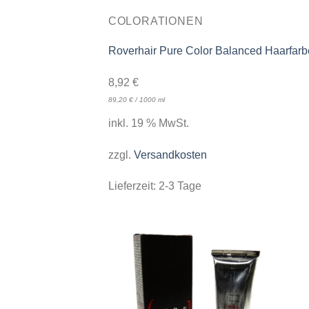
COLORATIONEN
Roverhair Pure Color Balanced Haarfarbe
8,92
€
89,20
€
/
1000
ml
inkl. 19 % MwSt.
zzgl.
Versandkosten
Lieferzeit:
2-3 Tage