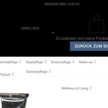
WARENKORB /
0,00
€
0
ANMELDEN
Es befinden sich keine Produ
ZURÜCK ZUM S
sichtspflege
Haarpflege
Körperpflege
Make-up
Sonnenpflege
Parfum
Wellness & Living