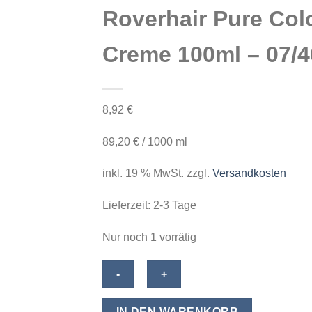
Roverhair Pure Col
Creme 100ml – 07/4
8,92
€
89,20
€
/
1000
ml
inkl. 19 % MwSt.
zzgl.
Versandkosten
Lieferzeit:
2-3 Tage
Nur noch 1 vorrätig
Roverhair
Pure
Color
IN DEN WARENKORB