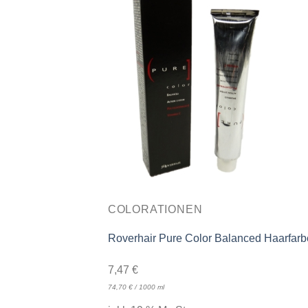
COLORATIONEN
Roverhair Pure Color Balanced Haarfarb
7,47
€
74,70
€
/
1000
ml