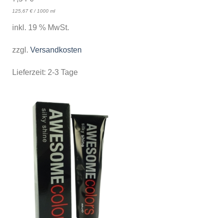
125,67
€
/
1000
ml
inkl. 19 % MwSt.
zzgl.
Versandkosten
Lieferzeit:
2-3 Tage