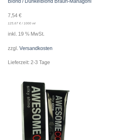
Blond / Dunkelblond Braun-Mahagoni
7,54
€
125,67
€
/
1000
ml
inkl. 19 % MwSt.
zzgl.
Versandkosten
Lieferzeit:
2-3 Tage