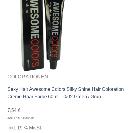
COLORATIONEN
Sexy Hair Awesome Colors Silky Shine Hair Coloration
Creme Haar Farbe 60ml – 0/02 Green / Grün
7,54
€
125,67
€
/
1000
ml
inkl. 19 % MwSt.