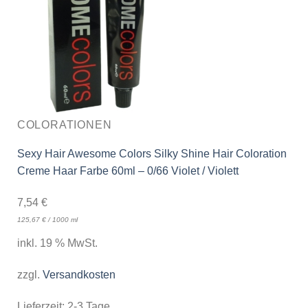
COLORATIONEN
Sexy Hair Awesome Colors Silky Shine Hair Coloration
Creme Haar Farbe 60ml – 0/66 Violet / Violett
7,54
€
125,67
€
/
1000
ml
inkl. 19 % MwSt.
zzgl.
Versandkosten
Lieferzeit:
2-3 Tage