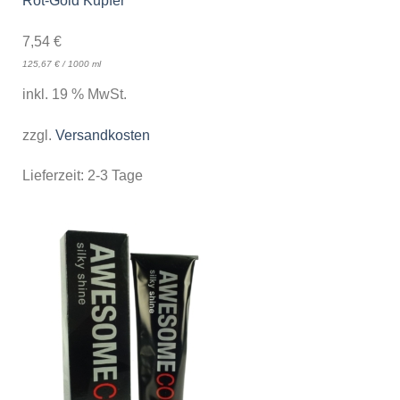
Rot-Gold Kupfer
7,54
€
125,67
€
/
1000
ml
inkl. 19 % MwSt.
zzgl.
Versandkosten
Lieferzeit:
2-3 Tage