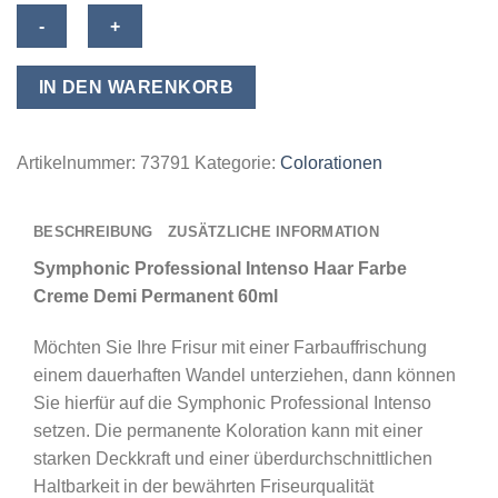
Symphonic
Professional
Intenso
IN DEN WARENKORB
Haar
Farbe
Creme
Artikelnummer:
73791
Kategorie:
Colorationen
Demi
Permanent
BESCHREIBUNG
ZUSÄTZLICHE INFORMATION
60ml
-
Symphonic Professional Intenso Haar Farbe
02/2
Creme Demi Permanent 60ml
Blue
Möchten Sie Ihre Frisur mit einer Farbauffrischung
Black
einem dauerhaften Wandel unterziehen, dann können
/
Sie hierfür auf die Symphonic Professional Intenso
Blau
setzen. Die permanente Koloration kann mit einer
Schwarz
starken Deckkraft und einer überdurchschnittlichen
Menge
Haltbarkeit in der bewährten Friseurqualität