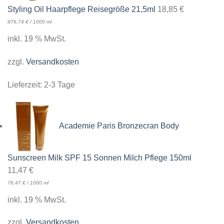
Styling Oil Haarpflege Reisegröße 21,5ml
18,85
€
876,74
€
/
1000
ml
inkl. 19 % MwSt.
zzgl.
Versandkosten
Lieferzeit:
2-3 Tage
Academie Paris Bronzecran Body
Sunscreen Milk SPF 15 Sonnen Milch Pflege 150ml
11,47
€
76,47
€
/
1000
ml
inkl. 19 % MwSt.
zzgl.
Versandkosten