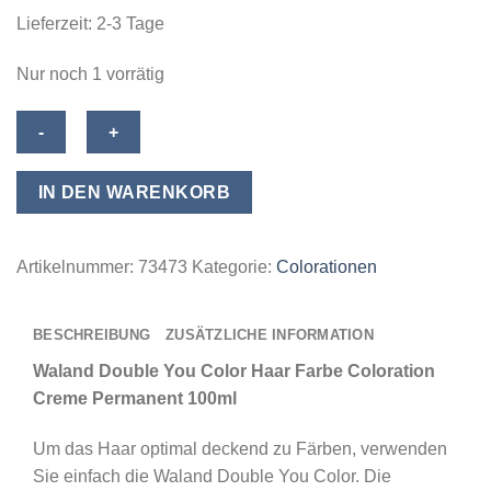
Lieferzeit:
2-3 Tage
Nur noch 1 vorrätig
Waland
Double
You
IN DEN WARENKORB
Color
Haar
Farbe
Artikelnummer:
73473
Kategorie:
Colorationen
Coloration
Creme
BESCHREIBUNG
ZUSÄTZLICHE INFORMATION
Permanent
100ml
Waland Double You Color Haar Farbe Coloration
-
Creme Permanent 100ml
08.44
Um das Haar optimal deckend zu Färben, verwenden
Intense
Sie einfach die Waland Double You Color. Die
Copper