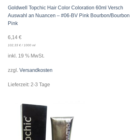
Goldwell Topchic Hair Color Coloration 60ml Versch
Auswahl an Nuancen – #06-BV Pink Bourbon/Bourbon
Pink
6,14
€
102,33
€
/
1000
ml
inkl. 19 % MwSt.
zzgl.
Versandkosten
Lieferzeit:
2-3 Tage