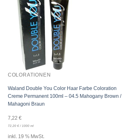
COLORATIONEN
Waland Double You Color Haar Farbe Coloration
Creme Permanent 100ml – 04.5 Mahogany Brown /
Mahagoni Braun
7,22
€
72,20
€
/
1000
ml
inkl. 19 % MwSt.