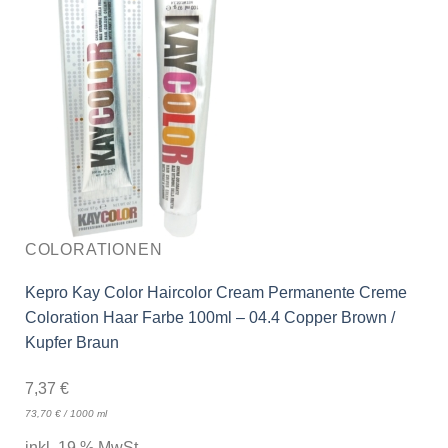
COLORATIONEN
Kepro Kay Color Haircolor Cream Permanente Creme
Coloration Haar Farbe 100ml – 04.4 Copper Brown /
Kupfer Braun
7,37
€
73,70
€
/
1000
ml
inkl. 19 % MwSt.